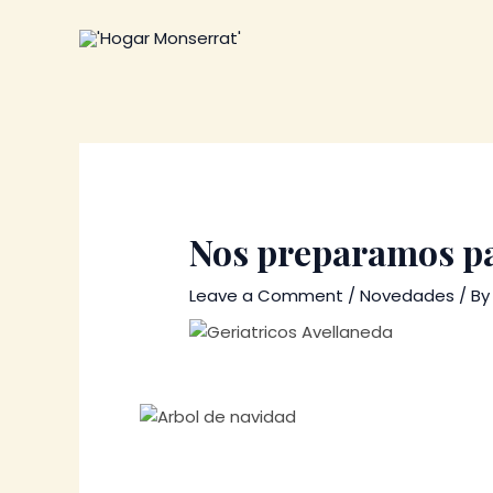
Skip
to
content
Nos preparamos par
Leave a Comment
/
Novedades
/ B